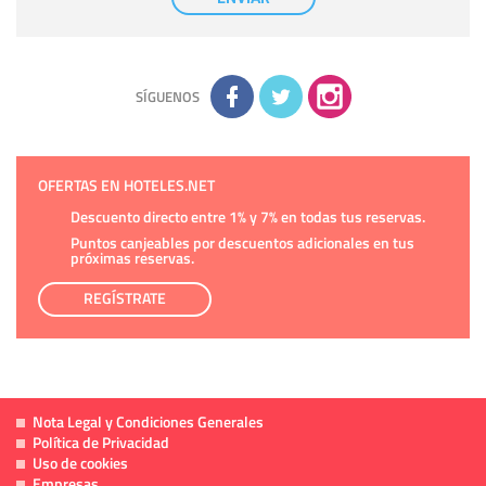
tener conocimiento de la información que le pedimos. No se
comunicarán datos a terceros.
Derechos:
tiene derecho a saber qué información tenemos
sobre usted, corregirla y eliminarla, tal y como se explica en
la información adicional disponible en nuestra página web.
Información complementaria:
Puede consultar la información
adicional y detallada sobre cómo tratamos sus datos en la
política de privacidad
SÍGUENOS
OFERTAS EN HOTELES.NET
Descuento directo entre 1% y 7% en todas tus reservas.
Puntos canjeables por descuentos adicionales en tus
próximas reservas.
REGÍSTRATE
Nota Legal y Condiciones Generales
Política de Privacidad
Uso de cookies
Empresas