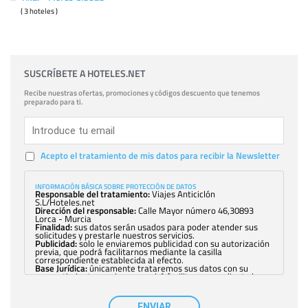
( 3 hoteles )
SUSCRÍBETE A HOTELES.NET
Recibe nuestras ofertas, promociones y códigos descuento que tenemos
preparado para ti.
Acepto el tratamiento de mis datos para recibir la Newsletter
INFORMACIÓN BÁSICA SOBRE PROTECCIÓN DE DATOS
Responsable del tratamiento:
Viajes Anticiclón
S.L/Hoteles.net
Dirección del responsable:
Calle Mayor número 46,30893
Lorca - Murcia
Finalidad:
sus datos serán usados para poder atender sus
solicitudes y prestarle nuestros servicios.
Publicidad:
solo le enviaremos publicidad con su autorización
previa, que podrá facilitarnos mediante la casilla
correspondiente establecida al efecto.
Base Jurídica:
únicamente trataremos sus datos con su
consentimiento previo, que podrá facilitarnos mediante la
casilla correspondiente establecida al efecto.
Destinatarios:
con carácter general, sólo el personal de
nuestra entidad que esté debidamente autorizado podrá
ENVIAR