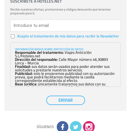
SUSCRÍBETE A HOTELES.NET
Recibe nuestras ofertas, promociones y códigos descuento que tenemos
preparado para ti.
Acepto el tratamiento de mis datos para recibir la Newsletter
INFORMACIÓN BÁSICA SOBRE PROTECCIÓN DE DATOS
Responsable del tratamiento:
Viajes Anticiclón
S.L/Hoteles.net
Dirección del responsable:
Calle Mayor número 46,30893
Lorca - Murcia
Finalidad:
sus datos serán usados para poder atender sus
solicitudes y prestarle nuestros servicios.
Publicidad:
solo le enviaremos publicidad con su autorización
previa, que podrá facilitarnos mediante la casilla
correspondiente establecida al efecto.
Base Jurídica:
únicamente trataremos sus datos con su
consentimiento previo, que podrá facilitarnos mediante la
casilla correspondiente establecida al efecto.
Destinatarios:
con carácter general, sólo el personal de
nuestra entidad que esté debidamente autorizado podrá
ENVIAR
tener conocimiento de la información que le pedimos. No se
comunicarán datos a terceros.
Derechos:
tiene derecho a saber qué información tenemos
sobre usted, corregirla y eliminarla, tal y como se explica en
la información adicional disponible en nuestra página web.
Información complementaria:
Puede consultar la información
adicional y detallada sobre cómo tratamos sus datos en la
política de privacidad
SÍGUENOS