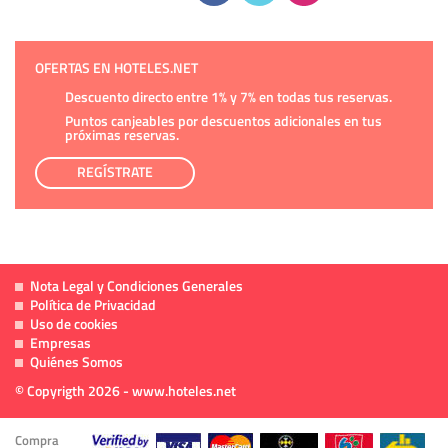
OFERTAS EN HOTELES.NET
Descuento directo entre 1% y 7% en todas tus reservas.
Puntos canjeables por descuentos adicionales en tus
próximas reservas.
REGÍSTRATE
Nota Legal y Condiciones Generales
Política de Privacidad
Uso de cookies
Empresas
Quiénes Somos
© Copyrigth 2026 - www.hoteles.net
Compra